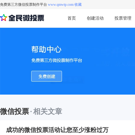
免费第三方微信投票制作平台
www.qmwtp.com 收藏
首页
创建活动
投票管理
微信投票
·
相关文章
成功的微信投票活动让您至少涨粉过万