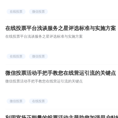
在线投票
微信投票
在线投票平台浅谈服务之星评选标准与实施方案
在线投票平台浅谈服务之星评选标准与实施方案
在线投票
微信投票
微信投票活动手把手教您在线营运引流的关键点
微信投票活动手把手教您在线营运引流的关键点
微信投票
在线投票
利用宣扬正能量的投票活动主题助您加强用户粘